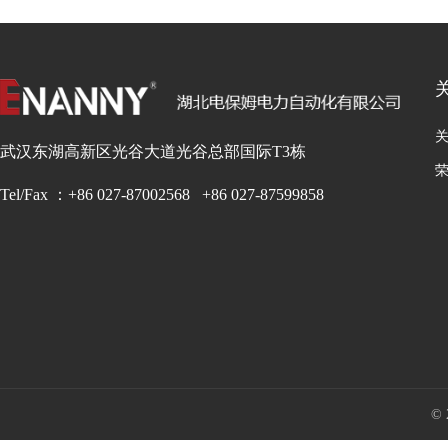
24串单体监测模块VCM-I-24-
ENS-77
Y
查看详情+
武汉东湖高新区光谷大道光谷总部国际T3栋
Tel/Fax ：+86 027-87002568 +86 027-87599858
©